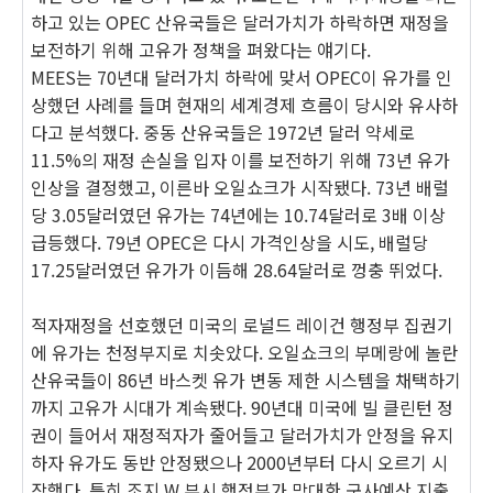
하고 있는 OPEC 산유국들은 달러가치가 하락하면 재정을
보전하기 위해 고유가 정책을 펴왔다는 얘기다.
MEES는 70년대 달러가치 하락에 맞서 OPEC이 유가를 인
상했던 사례를 들며 현재의 세계경제 흐름이 당시와 유사하
다고 분석했다. 중동 산유국들은 1972년 달러 약세로
11.5%의 재정 손실을 입자 이를 보전하기 위해 73년 유가
인상을 결정했고, 이른바 오일쇼크가 시작됐다. 73년 배럴
당 3.05달러였던 유가는 74년에는 10.74달러로 3배 이상
급등했다. 79년 OPEC은 다시 가격인상을 시도, 배럴당
17.25달러였던 유가가 이듬해 28.64달러로 껑충 뛰었다.
적자재정을 선호했던 미국의 로널드 레이건 행정부 집권기
에 유가는 천정부지로 치솟았다. 오일쇼크의 부메랑에 놀란
산유국들이 86년 바스켓 유가 변동 제한 시스템을 채택하기
까지 고유가 시대가 계속됐다. 90년대 미국에 빌 클린턴 정
권이 들어서 재정적자가 줄어들고 달러가치가 안정을 유지
하자 유가도 동반 안정됐으나 2000년부터 다시 오르기 시
작했다. 특히 조지 W 부시 행정부가 막대한 군사예산 지출