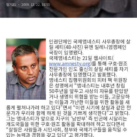
딸기21
2009. 12. 22. 18:55
인권단체인 국제앰네스티 사무총장에 살
릴 셰티(48·사진) 유엔 밀레니엄캠페인
국장이 임명됐다.
국제앰네스티는 21일 웹사이트(
www.amnesty.org
)를 통해 구호·원조
전문가인 인도 출신의 살릴 셰티를 차기
사무총장에 임명했다고 발표했다.
앰네스티 집행위원회의 피터 팩 위원장
은 성명에서 “앰네스티는 내후년 창립
50주년을 앞두고 사상의 자유를 탄압받
거나 생명의 위협을 받는 이들, 고문당하
는 이들과 가난한 이들을 위한 활동을 새
롭게 펼쳐나가려 하고 있다”면서 “이런 시기에 살릴과 같은 전
문가가 우리와 함께 하게 된 것을 기쁘게 생각한다”고 밝혔다.
그는 앰네스티가 앞으로 지구의 ‘남반부’ 즉 빈곤에 시달리는
개도국들을 위한 구호·원조 활동을 확대하려 하고 있다면서
“살릴은 사람들과 시민사회, 정부와 국제기구들을 움직일 수
있는 능력과 경험을 갖고 있다”고 평가했다.