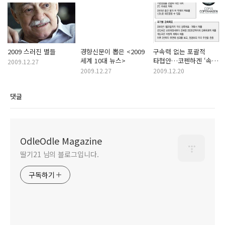
2009 스러진 별들
경향신문이 뽑은 <2009
구속력 없는 포괄적
세계 10대 뉴스>
타협안…코펜하겐 ‘속빈
2009.12.27
협정’ 논란
2009.12.27
2009.12.20
댓글
OdleOdle Magazine
딸기21 님의 블로그입니다.
구독하기