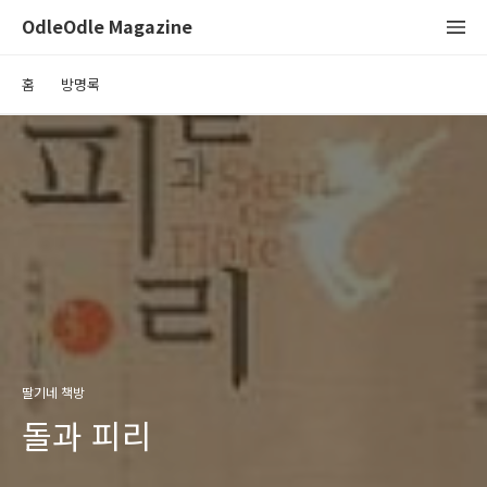
OdleOdle Magazine
홈
방명록
딸기네 책방
돌과 피리