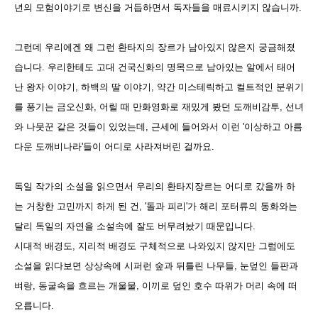
년의 모험이야기로 변신을 거듭하면서 독자들을 매료시키지 않습니까.
그런데 우리에겐 왜 그런 환타지의 장르가 남아있지 않은지 궁금해졌
습니다. 우리한테도 고대 건국신화의 명목으로 남아있는 알에서 태어
난 왕자 이야기, 하백의 딸 이야기, 약간 미스테릭하고 컬트적인 분위기
를 풍기는 금오신화, 어릴 때 만화영화로 재밌게 봤던 도깨비감투, 선녀
와 나뭇꾼 같은 것들이 있었는데, 근세에 들어와서 이런 '이상하고 아름
다운 도깨비나라'들이 어디로 사라져버린 걸까요.
독일 작가의 소설을 읽으면서 우리의 환타지장르는 어디로 갔을까 하
는 거창한 고민까지 하게 된 건, '돌과 피리'가 해리 포터류의 동화와는
달리 독일의 자연을 소설속에 잘도 버무려놨기 때문입니다.
시대적 배경도, 지리적 배경도 구체적으로 나와있지 않지만 그럼에도
소설을 읽다보면 상상속에 시퍼런 숲과 뒤틀린 나무들, 눈덮인 들판과
벼랑, 동굴속을 흐르는 개울물, 이끼로 덮인 호수 따위가 머리 속에 떠
오릅니다.