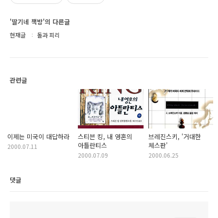
'딸기네 책방'의 다른글
현재글
돌과 피리
관련글
이제는 미국이 대답하라
스티븐 킹, 내 영혼의
브레진스키, '거대한
아틀란티스
체스판'
2000.07.11
2000.07.09
2000.06.25
댓글