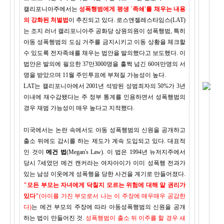
캘리포니아주에서는
성폭행범에게 평생 `족쇄'를 채우는 내용
의 강화된 처벌법
이 추진되고 있다. 로스앤젤레스타임스(LAT)
는 조지 러너 캘리포니아주 공화당 상원의원이 성폭행범, 특히
아동 성폭행범의 도심 거주를 금지시키고 이동 상황을 체크할
수 있도록 전자족쇄를 채우는 법안을 발의했다고 보도했다. 이
법안은 발의에 필요한 37만3000명을 훌쩍 넘긴 60여만명의 서
명을 받았으며 11월 주민투표에 부쳐질 가능성이 높다.
LAT는 캘리포니아에서 2001년 석방된 성범죄자의 50%가 3년
이내에 재수감됐다는 주 정부 통계를 인용하면서 성폭행범의
경우 재범 가능성이 매우 높다고 지적했다.
미국에서는 논란 속에서도 아동 성폭행범의 신원을 공개하고
출소 뒤에도 감시를 하는 제도가 계속 도입되고 있다. 대표적
인 것이
메건 법
(Megan's Law). 이 법은 1994년 뉴저지주에서
당시 7세였던 메건 캔커라는 여자아이가 이미 성폭행 전과가
있는 남성 이웃에게 성폭행을 당한 사건을 계기로 만들어졌다.
"모든 부모는 자녀에게 닥칠지 모르는 위험에 대해 알 권리가
있다"
(아이를 가진 부모로서 나는 이 주장에 매우매우 공감한
다)
는 메건 부모의 주장에 따라 아동성폭행범의 신원을 공개
하는 법이 만들어진 것.
성폭행범이 출소 뒤 이주를 할 경우 새