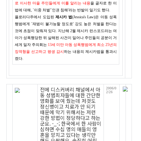
로 이사한 마을 주민들에게 이를 알리는 내용
을 골자로 한 이
법에 대해, `이중 처벌'`인권 침해'라는 반발이 일기도 했다.
플로리다주에서 도입된
제시카 법
(Jessica's Law)은 아동 성폭
행범에게 `재범이 불가능할 정도로' 강도 높은 처벌을 한다는
것에 초점이 맞춰져 있다. 지난해 2월 제시카 런스포드라는 여
아가 성폭행당한 뒤 살해된 사건이 일어나 주민들의 공분이 거
세게 일자 주의회는
13세 미만 아동 성폭행범에게 최소 25년의
징역형을 선고하고 평생 감시
하는 내용의 제시카법을 통과시
켰다.
전에 디스커버리 채널에서 아
2006/0
2/26
동 성범죄자들에 대한 간단한
영화를 보여 줬는데 저것도
정신병이고 치료가 안 되기
때문에 막기 위해서는 저런
강한 방법이 정당하다고 하는
군요. -_-; 한국에서 한 사람이
심하면 수십 명의 애들의 영
혼을 망치고 있다는 생각만
해도 오싹해요. 솔직히 어릴