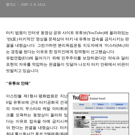
딸기21
2007. 3. 8. 14:12
터키 법원이 인터넷 동영상 공유 사이트 유튜브(YouTube)에 올라와있는
`반(反) 터키적인' 영상을 문제삼아 터키 내 유튜브 접속을 금지시키는 판
결을 내렸습니다. 그런가하면 분리독립운동 지도자에게 `미스터(Mr.)'라
는 경칭을 썼다는 이유로 한 정치인에게 징역형이 선고됐습니다.
유럽연합(EU)에 들어가기 위해 민주주의를 보장하겠다던 약속과 달리
표현의 자유를 억압하는 판결들이 잇달아 나오자 터키 안팎에서 비판이
빗발치고 있습니다.
"유튜브 안돼"
이스탄불 제1형사·평화법원은 지난
6일 유튜브에 근대 터키공화국 건국
의 아버지 무스타파 케말 아타튀르
크를 모욕하는 동영상이 올라와 있
다는 이유로 접속을 아예 금지시켜
야 한다는 판결을 내렸습니다. 터키
최대 통신회사인 투르크텔레콤(원래