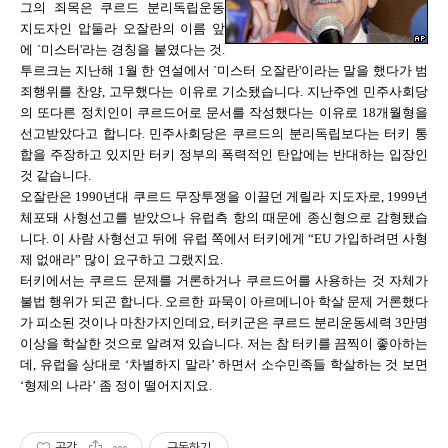
그의 죄목은 쿠르드 분리독립운동
지도자인 압둘라 오잘란의 이름 앞
에 `미스터'라는 경칭을 붙였다는 것.
투르크는 지난해 1월 한 연설에서 `미스터 오잘란'이라는 말을 했다가 범
죄행위를 찬양, 고무했다는 이유로 기소됐습니다. 지난주엔 민주사회당
의 또다른 정치인이 쿠르드어로 문서를 작성했다는 이유로 18개월형을
선고받았다고 합니다. 민주사회당은 쿠르드의 분리독립보다는 터키 통
합을 주장하고 있지만 터키 정부의 폭력적인 탄압에는 반대하는 입장인
것 같습니다.
오잘란은 1990년대 쿠르드 무장투쟁을 이끌던 게릴라 지도자로, 1999년
체포돼 사형선고를 받았으나 유럽측 항의 때문에 종신형으로 감형됐습
니다. 이 사람 사형선고 뒤에 유럽 쪽에서 터키에게 “EU 가입하려면 사형
제 없애라” 많이 요구하고 그랬지요.
터키에서는 쿠르드 문제를 거론하거나 쿠르드어를 사용하는 것 자체가
불법 행위가 되곤 합니다. 오르한 파묵이 아르메니아 학살 문제 거론했다
가 피소된 것이나 마찬가지인데요, 터키군은 쿠르드 분리운동세력 3만명
이상을 학살한 것으로 알려져 있습니다. 저는 참 터키를 끔찍이 좋아하는
데, 유럽을 상대로 ‘차별하지 말라’ 하면서 소수민족들 학살하는 것 보면
‘형제의 나라’ 좀 정이 떨어지지요.
공감
구독하기