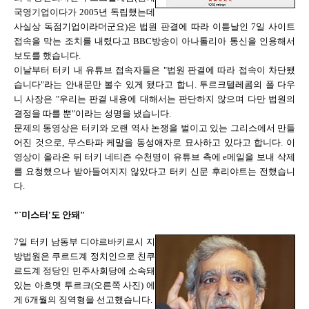
국영기업이다가 2005년 독립했는데
사실상 독점기업이라더군요)은 법원 판결에 따라 이튿날인 7일 사이트
접속을 막는 조치를 내렸다고 BBC방송이 아나톨리아 통신을 인용해서
보도를 했습니다.
이날부터 터키 내 유튜브 접속자들은 "법원 판결에 따라 접속이 차단됐
습니다"라는 안내문만 볼수 있게 됐다고 합니. 투르크텔레콤의 폴 다우
니 사장은 "우리는 판결 내용에 대해서는 판단하지 않으며 다만 법원의
결정을 따를 뿐"이라는 성명을 냈습니다.
문제의 동영상은 터키와 오랜 역사 논쟁을 벌이고 있는 그리스에서 만들
어진 것으로, 무스타파 케말을 동성애자로 묘사하고 있다고 합니다. 이
영상이 올라온 뒤 터키 네티즌 수천명이 유튜브 측에 e메일을 보내 삭제
를 요청했으나 받아들여지지 않았다고 터키 신문 후리야트는 전했습니
다.
"`미스터'도 안돼"
7일 터키 남동부 디야르바키르시 지
방법원은 쿠르드계 정치인으로 친쿠
르드계 정당인 민주사회당에 소속돼
있는 아흐멧 투르크(오른쪽 사진) 에
게 6개월의 징역형을 선고했습니다.