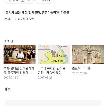
'딸기가 보는 세상/인샤알라, 중동이슬람'의 다른글
현재글
터키의 뒷모습
관련글
부시-반다르 밀착관계가
바그다드에 간 반기문
조로아스터(3)
美 중동정책 망쳤다
총장, '가슴이 철렁'
2007.02.26
(NYT)
2007.04.30
2007.03.23
댓글