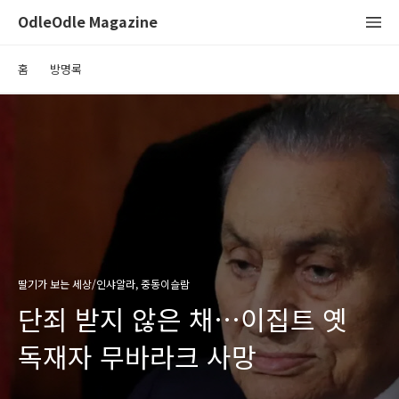
OdleOdle Magazine
홈
방명록
딸기가 보는 세상/인샤알라, 중동이슬람
단죄 받지 않은 채…이집트 옛
독재자 무바라크 사망