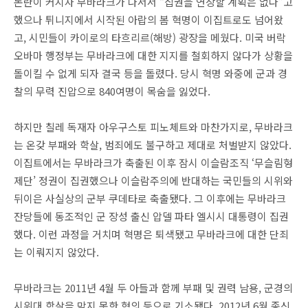
논란이 커지자 무바라크가 나서서 “집권을 연장할 계획은 없다”고
했으나 튀니지에서 시작된 아랍의 봄 혁명이 이집트로도 넘어왔
고, 시민들이 카이로의 타흐리르(해방) 광장을 메웠다. 미국 버락
오바마 행정부는 무바라크에 대한 지지를 철회하지 않다가 상황을
돌이킬 수 없게 되자 결국 등을 돌렸다. 당시 혁명 와중에 군과 경
찰의 무력 진압으로 840여명이 목숨을 잃었다.
하지만 칠레 독재자 아우구스토 피노체트와 마찬가지로, 무바라크
는 온갖 부패와 학살, 범죄에도 불구하고 제대로 처벌받지 않았다.
이집트에서는 무바라크가 축출된 이후 잠시 이슬람조직 ‘무슬림형
제단’ 정권이 집권했으나 이슬람주의에 반대하는 국민들의 시위와
뒤이은 사실상의 군부 쿠데타로 축출됐다. 그 이후에는 무바라크
잔당들에 동조적인 군 장성 출신 압델 파타 엘시시 대통령이 집권
했다. 이런 과정을 거치며 혁명은 퇴색됐고 무바라크에 대한 단죄
는 이뤄지지 않았다.
무바라크는 2011년 4월 두 아들과 함께 부패 및 권력 남용, 군경의
시위대 학살을 막지 못한 혐의 등으로 기소됐다. 2012년 6월 종신