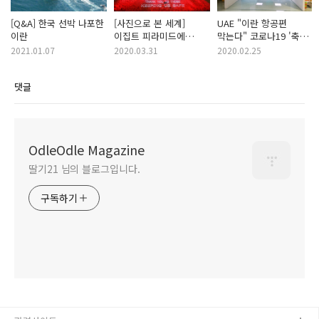
[Q&A] 한국 선박 나포한
[사진으로 본 세계]
UAE "이란 항공편
이란
이집트 피라미드에
막는다" 코로나19 '축소
새겨진 "집에 있으라"
의혹' 이란, 빗장
2021.01.07
2020.03.31
2020.02.25
닫아거는 중동
댓글
OdleOdle Magazine
딸기21 님의 블로그입니다.
구독하기