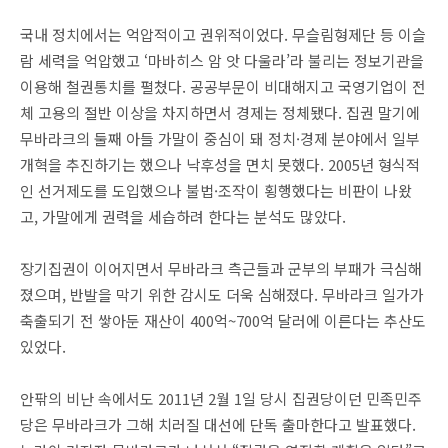
국내 정치에서는 억압적이고 권위적이었다. 무슬림형제단 등 이슬
람 세력을 억압했고 ‘마바히스 암 앗 다울라’라 불리는 정보기관을
이용해 철권통치를 펼쳤다. 공공부문이 비대해지고 국영기업이 전
체 고용의 절반 이상을 차지하면서 경제는 정체됐다. 집권 말기에
무바라크의 둘째 아들 가말이 중심이 돼 정치·경제 분야에서 일부
개혁을 추진하기는 했으나 낙후성을 면치 못했다. 2005년 형식적
인 선거제도를 도입했으나 불법·조작이 횡행했다는 비판이 나왔
고, 가말에게 권력을 세습하려 한다는 분석도 많았다.
장기집권이 이어지면서 무바라크 측근들과 군부의 부패가 극심해
졌으며, 반발을 막기 위한 감시도 더욱 심해졌다. 무바라크 일가가
축출되기 전 쌓아둔 재산이 400억~700억 달러에 이른다는 추산도
있었다.
안팎의 비난 속에서도 2011년 2월 1일 당시 집권당이던 민족민주
당은 무바라크가 그해 치러질 대선에 단독 출마한다고 발표했다.