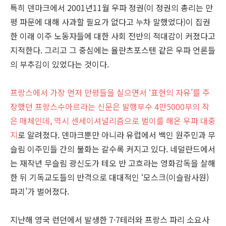
특히 덴마크에서 2001년11월 우파 정권(이 정권의 총리는 만
평 파문에 대해 사과할 필요가 없다고 누차 말했었다)이 집권
한 이래 이주 노동자들에 대한 사회 전반의 적대감이 커졌다고
지적한다. 그리고 그 중심에는 율란츠포스텐 같은 우파 언론들
의 부추김이 있었다는 것이다.
프랑스에서 가장 먼저 만평들을 실으면서 ‘표현의 자유’를 주
장했던 프랑스수아르라는 신문은 발행부수 4만5000부의 작
은 매체인데, 역시 센세이셔널리즘으로 벌이를 해온 우파 대중
지
로 알려졌다. 덴마크뿐만 아니라 유럽에서 백인 원주민과 무
슬림 이주민들 간의 불화는 갈수록 커지고 있다. 네덜란드에서
는 재작년 무슬림 광신도가 테오 반 고흐라는 영화감독을 살해
한 뒤 기독교도들의 반격으로 대대적인 ‘모스크(이슬람사원)
파괴’가 벌어졌다.
지난해 영국 런던에서 발생한 7·7테러와 프랑스 파리 소요사