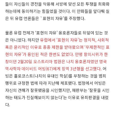
들이 자신들의 경전을 악용해 서방에 맞선 모든 투쟁을 희화화
하는데에 동의하기는 힘들었을 것이다. 이 만화들을 앞다퉈 실
은 뒤 유럽 언론들은 `표현의 자유'를 주장했다.
물론 유럽 전체가 ‘표현의 자유’ 옹호론자들로 뒤덮여 있는 것
은 아니었다. 하지만
유럽에서 ‘표현의 자유’는 정치적, 사회적
혹은 윤리적인 이유로 종종 제한을 받아왔으며 ‘무제한적인 표
현의 자유’가 용인된 적은 한번도 없었다. 만평 항의시위가 한
창이던 2월20일 오스트리아 법원은 나치 옹호론자였던 영국
역사학자 데이비드 어빙(67)에게 징역 3년형을 선고했다.
어
빙은 홀로코스트(나치의 유대인 학살)를 부정하는 것을 범죄
행위로 규정한 법에 따라 지난해 체포됐다. 법정에서 어빙은
자신의 견해가 잘못됐음을 시인했지만, 재판부는 ‘잘못을 시인
하는 태도가 진실해보이지 않는다’는 이유로 유죄판결을 내렸
다.