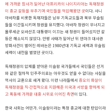
에 가까운 참사가 일어난 아프리카의 나이지리아는 독재정권
이 종교 갈등을 부추기며 국민들을 억압해왔던 곳
이다. 사니
아바차를 비롯한 독재자들은 남부 기독교도들과 북부 무슬림
들을 이간질시키며 정권을 유지했다. 아바차 정권이 무너지고
올루세군 오바산조 대통령이 이끄는 새 정권이 들어섰지만 갈
등은 해소되지 않았다. 만평 사태가 일어난 뒤 덴마크 대사관
방화사건이 벌어진 레바논은 1980년대 기독교 세력과 무슬림
세력이 내전을 벌였던 곳이다.
독재정권의 압제를 받아온 이슬람 국가들에서 국민들은 선거
와 같은 절차적 민주주의로는 아무것도 얻을 수 없다는 사실을
역사의 교훈으로 새겨 왔다. 이런 나라들에서
증오의 화살이
독재정권을 직·간접적으로 지원해준 미국과 서방을 향하게 되
고 폭동에 가까운 대중 시위로 이어진 측면
이 있다.
한국 사회는 어떤가. 이슬람이라는 특정 종교에 대한 탄압이라