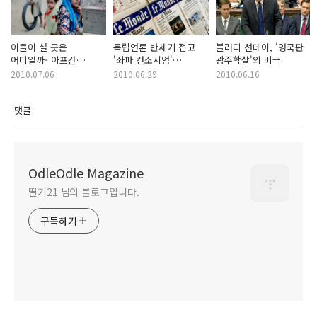
이들이 설 곳은
독립언론 반세기 접고
블러디 선데이, '영국판
어디일까- 아프간
'좌파 컨소시엄'
광주학살'의 비극
파병해놓고 난민들은
대주주로 맞은 르몽드
2010.07.06
2010.06.29
2010.06.16
쫓아내는 프랑스
댓글
OdleOdle Magazine
딸기21 님의 블로그입니다.
구독하기