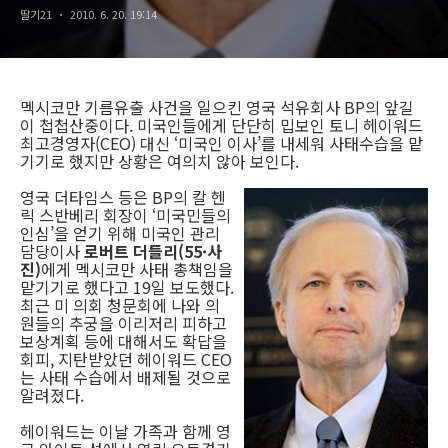
딸기21
2010. 6. 20. 19:14
멕시코만 기름유출 사건을 일으킨 영국 석유회사 BP의 앞길
이 첩첩산중이다. 미국인들에게 단단히 밉보인 토니 헤이워드
최고경영자(CEO) 대신 ‘미국인 이사’를 내세워 사태수습을 맡
기기로 했지만 상황은 여의치 않아 보인다.
영국 더타임스 등은 BP의 칼 헨
릭 스반베리 회장이 ‘미국민들의
인심’을 얻기 위해 미국인 관리
담당이사
로버트 더들리(55·사
진)
에게 멕시코만 사태 총책임을
맡기기로 했다고 19일 보도했다.
최근 미 의회 청문회에 나와 의
원들의 추궁을 이리저리 피하고
보상계획 등에 대해서도 확답을
회피, 지탄받았던 헤이워드 CEO
는 사태 수습에서 배제될 것으로
알려졌다.
헤이워드는 이날 가족과 함께 영