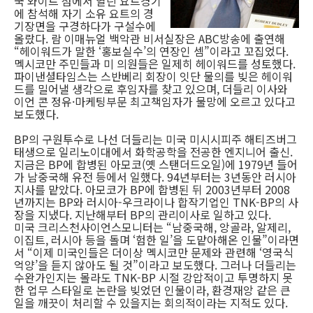
국 와이트 섬에서 열린 요트경기
에 참석해 자기 소유 요트의 경
기장면을 구경하다가 구설수에
올랐다. 람 이매뉴얼 백악관 비서실장은 ABC방송에 출연해
“헤이워드가 말한 ‘홍보실수’의 연장인 셈”이라고 꼬집었다.
멕시코만 주민들과 미 의원들은 일제히 헤이워드를 성토했다.
파이낸셜타임스는 스반베리 회장이 잇단 물의를 빚은 헤이워
드를 밀어낼 생각으로 후임자를 찾고 있으며, 더들리 이사와
이언 콘 정유·마케팅부문 최고책임자가 물망에 오르고 있다고
보도했다.
BP의 구원투수로 나선 더들리는 미국 미시시피주 해티즈버그
태생으로 일리노이대에서 화학공학을 전공한 엔지니어 출신.
지금은 BP에 합병된 아모코(옛 스탠더드오일)에 1979년 들어
가 남중국해 유전 등에서 일했다. 94년부터는 3년동안 러시아
지사를 맡았다. 아모코가 BP에 합병된 뒤 2003년부터 2008
년까지는 BP와 러시아-우크라이나 합작기업인 TNK-BP의 사
장을 지냈다. 지난해부터 BP의 관리이사로 일하고 있다.
미국 크리스천사이언스모니터는 “남중국해, 앙골라, 알제리,
이집트, 러시아 등을 돌며 ‘험한 일’을 도맡아해온 인물”이라면
서 “이제 미국인들은 더이상 멕시코만 문제와 관련해 ‘영국식
억양’을 듣지 않아도 될 것”이라고 보도했다. 그러나 더들리는
수완가인지는 몰라도 TNK-BP 시절 강압적이고 투명하지 못
한 업무 스타일로 논란을 빚었던 인물이라, 환경재앙 같은 큰
일을 깨끗이 처리할 수 있을지는 회의적이라는 지적도 있다.