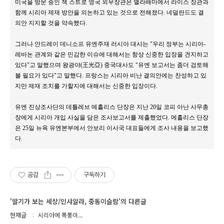
미국을 방문 중인 잭 스트로 영국 외무장관은 앨라배마에서 라이스 장관과
함께 시리아 제재 방안을 의논하고 있는 것으로 전해졌다. 네덜란드도 결
의안 지지할 것을 약속했다.
그러나 안드레이 데니소프 유엔주재 러시아 대사는 "우리 정부는 시리아-
레바논 관계와 같은 민감한 이슈에 대해서는 항상 신중한 입장을 견지하고
있다"고 말했으며 왕광야(王光亞) 중국대사도 "유엔 보고서는 좀더 검토해
볼 필요가 있다"고 말했다. 프랑스는 시리아 비난 결의안에는 찬성하고 있
지만 제재 조치를 가할지에 대해서는 신중한 입장이다.
유엔 진상조사단의 데틀레브 메흘리스 단장은 지난 20일 코피 아난 사무총
장에게 시리아 개입 사실을 담은 조사보고서를 제출했었다. 메흘리스 단장
은 25일 뉴욕 유엔본부에서 안보리 이사국 대표들에게 조사 내용을 보고했
다.
공감
구독하기
'딸기가 보는 세상/인샤알라, 중동이슬람'의 다른글
현재글
시리아에 폭풍이...