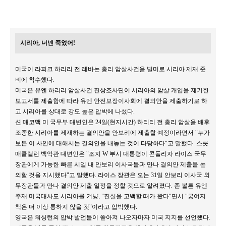
시리아, 너넨 죽었어!
미국이 라피크 하리리 전 레바논 총리 암살사건을 빌미로 시리아 제재 준
비에 착수했다.
미국은 유엔 하리리 암살사건 진상조사단이 시리아의 암살 개입을 제기한
보고서를 제출함에 따라 유엔 안전보장이사회에 결의안을 제출하기로 하
고 시리아를 상대로 강도 높은 압박에 나섰다.
션 매코맥 미 국무부 대변인은 24일(현지시간) 하리리 전 총리 암살을 배후
조종한 시리아를 제재하는 결의안을 안보리에 제출할 예정이라면서 "누가
보든 이 사안에 대해서는 결의안을 내놓는 것이 타당하다"고 말했다. 스콧
매클랠런 백악관 대변인은 "조지 W 부시 대통령이 콘돌리자 라이스 국무
장관에게 가능한 빠른 시일 내 안보리 이사국들과 만나 결의안 제출을 논
의할 것을 지시했다"고 말했다. 라이스 장관은 오는 31일 안보리 이사국 외
무장관들과 만나 결의안 제출 일정을 정할 것으로 알려졌다. 존 볼튼 유엔
주재 미국대사도 시리아를 겨냥, "진실을 고백할 때가 왔다"면서 "궁여지
책은 더 이상 통하지 않을 것"이라고 압박했다.
영국은 워싱턴의 압박 발언들이 쏟아져 나오자마자 미국 지지를 선언했다.