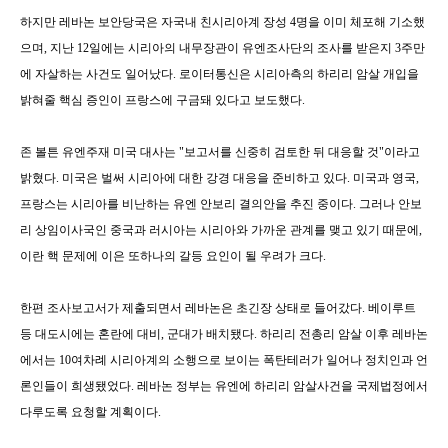
하지만 레바논 보안당국은 자국내 친시리아계 장성 4명을 이미 체포해 기소했
으며, 지난 12일에는 시리아의 내무장관이 유엔조사단의 조사를 받은지 3주만
에 자살하는 사건도 일어났다.
로이터통신은 시리아측의 하리리 암살 개입을
밝혀줄 핵심 증인이 프랑스에 구금돼 있다고 보도했다.
존 볼튼 유엔주재 미국 대사는 "보고서를 신중히 검토한 뒤 대응할 것"이라고
밝혔다. 미국은 벌써 시리아에 대한 강경 대응을 준비하고 있다. 미국과 영국,
프랑스는 시리아를 비난하는 유엔 안보리 결의안을 추진 중이다. 그러나 안보
리 상임이사국인 중국과 러시아는 시리아와 가까운 관계를 맺고 있기 때문에,
이란 핵 문제에 이은 또하나의 갈등 요인이 될 우려가 크다.
한편 조사보고서가 제출되면서 레바논은 초긴장 상태로 들어갔다. 베이루트
등 대도시에는 혼란에 대비, 군대가 배치됐다. 하리리 전총리 암살 이후 레바논
에서는 10여차례 시리아계의 소행으로 보이는 폭탄테러가 일어나 정치인과 언
론인들이 희생됐었다. 레바논 정부는 유엔에 하리리 암살사건을 국제법정에서
다루도록 요청할 계획이다.