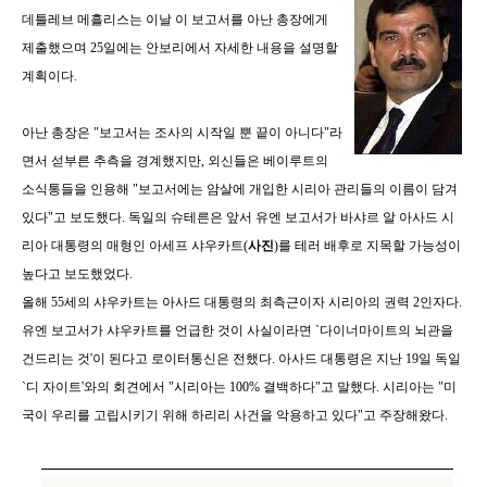
데틀레브 메흘리스는 이날 이 보고서를 아난 총장에게
제출했으며 25일에는 안보리에서 자세한 내용을 설명할
계획이다.
아난 총장은 "보고서는 조사의 시작일 뿐 끝이 아니다"라
면서 섣부른 추측을 경계했지만, 외신들은 베이루트의
소식통들을 인용해 "보고서에는 암살에 개입한 시리아 관리들의 이름이 담겨
있다"고 보도했다. 독일의 슈테른은 앞서 유엔 보고서가 바샤르 알 아사드 시
리아 대통령의 매형인 아세프 샤우카트(
사진
)를 테러 배후로 지목할 가능성이
높다고 보도했었다.
올해 55세의 샤우카트는 아사드 대통령의 최측근이자 시리아의 권력 2인자다.
유엔 보고서가 샤우카트를 언급한 것이 사실이라면 `다이너마이트의 뇌관을
건드리는 것'이 된다고 로이터통신은 전했다. 아사드 대통령은 지난 19일 독일
`디 자이트'와의 회견에서 "시리아는 100% 결백하다"고 말했다. 시리아는 "미
국이 우리를 고립시키기 위해 하리리 사건을 악용하고 있다"고 주장해왔다.