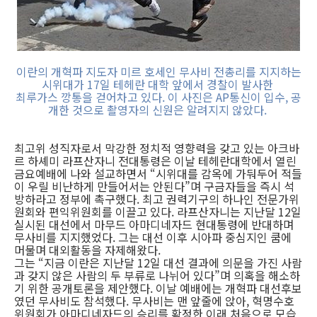
이란의 개혁파 지도자 미르 호세인 무사비 전총리를 지지하는
시위대가 17일 테헤란 대학 앞에서 경찰이 발사한
최루가스 깡통을 걷어차고 있다. 이 사진은 AP통신이 입수, 공
개한 것으로 촬영자의 신원은 알려지지 않았다.
최고위 성직자로서 막강한 정치적 영향력을 갖고 있는 아크바
르 하셰미 라프산자니 전대통령은 이날 테헤란대학에서 열린
금요예배에 나와 설교하면서 “시위대를 감옥에 가둬두어 적들
이 우릴 비난하게 만들어서는 안된다”며 구금자들을 즉시 석
방하라고 정부에 촉구했다. 최고 권력기구의 하나인 전문가위
원회와 편익위원회를 이끌고 있다. 라프산자니는 지난달 12일
실시된 대선에서 마무드 아마디네자드 현대통령에 반대하며
무사비를 지지했었다. 그는 대선 이후 시아파 중심지인 쿰에
머물며 대외활동을 자제해왔다.
그는 “지금 이란은 지난달 12일 대선 결과에 의문을 가진 사람
과 갖지 않은 사람의 두 부류로 나뉘어 있다”며 의혹을 해소하
기 위한 공개토론을 제안했다. 이날 예배에는 개혁파 대선후보
였던 무사비도 참석했다. 무사비는 맨 앞줄에 앉아, 혁명수호
위원회가 아마디네자드의 승리를 확정한 이래 처음으로 모습