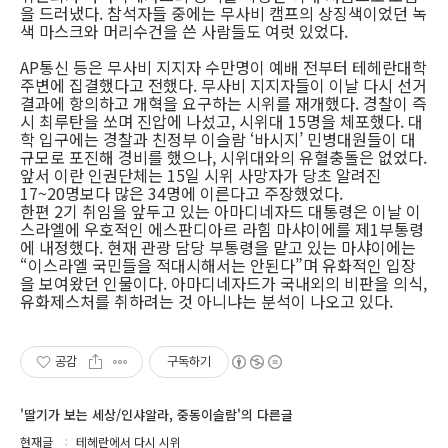
을 드러냈다. 참석자들 중에는 무사비 캠프의 상징색이었던 녹
색 마스크와 머리수건을 쓴 사람들도 여럿 있었다.
AP통신 등은 무사비 지지자 수만명이 예배 전부터 테헤란대학
주변에 집결했다고 전했다. 무사비 지지자들이 이날 다시 선거
결과에 항의하고 개혁을 요구하는 시위를 재개했다. 경찰이 즉
시 최루탄을 쏘며 진압에 나섰고, 시위대 15명을 체포했다. 대
학 입구에는 경찰과 친정부 이슬람 ‘바시지’ 민병대원들이 대
규모로 포진해 경비를 했으나, 시위대와의 유혈충돌은 없었다.
앞서 이란 인권단체는 15일 시위 사망자가 당초 알려진
17~20명보다 많은 34명에 이른다고 주장했었다.
한편 2기 취임을 앞두고 있는 아마디네자드 대통령은 이날 이
스라엘에 우호적인 에스판디아르 라힘 마샤이에를 제1부통령
에 내정했다. 현재 관광 담당 부통령을 맡고 있는 마샤이에는
“이스라엘 국민들을 적대시해서는 안된다”며 유화적인 입장
을 보여왔던 인물이다. 아마디네자드가 국내외의 비판을 의식,
유화제스처를 취하려는 것 아니냐는 분석이 나오고 있다.
공감
구독하기
'딸기가 보는 세상/인샤알라, 중동이슬람'의 다른글
현재글
테헤란에서 다시 시위