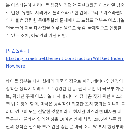
는 이스라엘이 시리아를 침공해 점령한 골란고원을 이스라엘 땅으
로 인정. 유엔이 시리아에 돌려주라고 한 건데. 그리고 이스라엘이
역시 불법 점령한 동예루살렘 문제에서도 트럼프 정부는 이스라엘
편을 들어 미국 대사관을 예루살렘으로 옮김. 국제적으로 인정할
수 없는 조치, 아랍권의 거센 반발.
[포린폴리시]
Blasting Israeli Settlement Construction Will Get Biden
Nowhere
바이든 정부는 다시 원래의 미국 입장으로 회귀, 네타냐후 연정의
정착촌 정책에
이례적으로 강경한 반응.
웬디 셔먼 미 국무부 차관
보, 워싱턴 주재 이스라엘 대사 불러다가 정착촌 짓기 위한 이스라
엘 법 개정에 항의. 미국은 공식적인 외교관 초치 항의는 아니며 불
러다 경고의 뜻을 전달한 것뿐이라고 하지만 이스라엘 대사를 미
국무부가 불러서 항의한 것은 10여년 만에 처음. 2005년 샤론 정
권의 정착촌 철수와 추가 건설 중단은 미국 조지 W 부시 행정부와