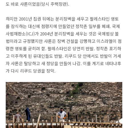
도 바로 샤론이었음(당시 주택장관).
하지만 2001년 집권 뒤에는 분리장벽을 세우고 팔레스타인 영토
를 잠식하는 대신에 점령지에 만들었던 정착촌 일부를 폐쇄. 국제
사법재판소(ICJ)가 2004년 분리장벽을 세우는 것은 국제법상 불
법이라고 규정했지만 샤론은 장벽 건설을 강행하고 이스라엘이 점
령한 영토를 굳히려 함. 팔레스타인은 당연히 반발. 정착촌 포기하
고 이주하게 된 유대인들도 반발. 리쿠드 당 안에서도 반발이 거세
자 샤론은 탈당하고 새 정당을 만들어 나감. 이를 계기로 네타냐후
가 다시 리쿠드 당권을 장악.