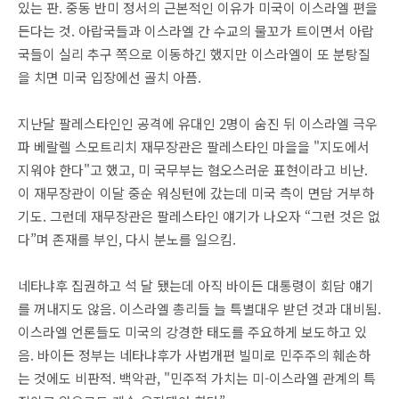
있는 판. 중동 반미 정서의 근본적인 이유가 미국이 이스라엘 편을
든다는 것. 아랍국들과 이스라엘 간 수교의 물꼬가 트이면서 아랍
국들이 실리 추구 쪽으로 이동하긴 했지만 이스라엘이 또 분탕질
을 치면 미국 입장에선 골치 아픔.
지난달 팔레스타인인 공격에 유대인 2명이 숨진 뒤 이스라엘 극우
파 베랄렐 스모트리치 재무장관은 팔레스타인 마을을 "지도에서
지워야 한다"고 했고, 미 국무부는 혐오스러운 표현이라고 비난.
이 재무장관이 이달 중순 워싱턴에 갔는데 미국 측이 면담 거부하
기도. 그런데 재무장관은 팔레스타인 얘기가 나오자 “그런 것은 없
다”며 존재를 부인, 다시 분노를 일으킴.
네타냐후 집권하고 석 달 됐는데 아직 바이든 대통령이 회담 얘기
를 꺼내지도 않음. 이스라엘 총리들 늘 특별대우 받던 것과 대비됨.
이스라엘 언론들도 미국의 강경한 태도를 주요하게 보도하고 있
음. 바이든 정부는 네타냐후가 사법개편 빌미로 민주주의 훼손하
는 것에도 비판적. 백악관, "민주적 가치는 미-이스라엘 관계의 특