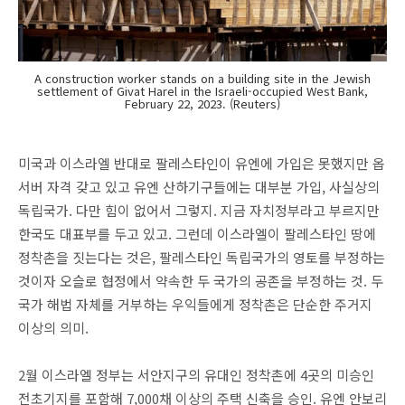
A construction worker stands on a building site in the Jewish
settlement of Givat Harel in the Israeli-occupied West Bank,
February 22, 2023. (Reuters)
미국과 이스라엘 반대로 팔레스타인이 유엔에 가입은 못했지만 옵
서버 자격 갖고 있고 유엔 산하기구들에는 대부분 가입, 사실상의
독립국가. 다만 힘이 없어서 그렇지. 지금 자치정부라고 부르지만
한국도 대표부를 두고 있고. 그런데 이스라엘이 팔레스타인 땅에
정착촌을 짓는다는 것은, 팔레스타인 독립국가의 영토를 부정하는
것이자 오슬로 협정에서 약속한 두 국가의 공존을 부정하는 것. 두
국가 해법 자체를 거부하는 우익들에게 정착촌은 단순한 주거지
이상의 의미.
2월 이스라엘 정부는 서안지구의 유대인 정착촌에 4곳의 미승인
전초기지를 포함해 7,000채 이상의 주택 신축을 승인. 유엔 안보리