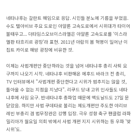
네타냐후는 갈란트 해임으로 응답. 시민들 분노에 기름을 부었음.
수도 텔아비브 주요 도로인 아얄론 고속도로에서 시위대가 타이어
불태우고... 더타임스오브이스라엘은 아얄론 고속도로를 ‘이스라
엘판 타흐리르 광장’라 표현. 2011년 아랍의 봄 혁명이 일어난 이
집트 카이로 해방 광장에 비유한 것.
이제는 사법개편안 중단하라는 것을 넘어 네타냐후 총리 사퇴 요
구까지 나오기 시작. 네타냐후 비판해온 에후드 바라크 전 총리,
TV 인터뷰에서 "사법개편 중단한다고 시위가 멈추지는 않을 것,
돌아올 수 없는 지점을 지났다". 리쿠드 당내 고위 인사들도 네타
냐후에 사임 요구. 반네타냐후 총파업 때문에 맥도날드도 27일 문
닫았음. 하지만 사법 쿠데타로 불리는 제도개편안 주도한 야리브
레빈 부총리 겸 법무장관은 강행 입장. 극우 성향 축구 팬클럽 라파
밀리아가 월요일 의회 밖에서 사법 개편 지지 시위하는 등 우파 '맞
시위'도.