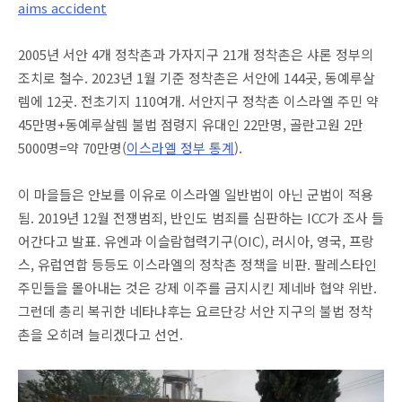
aims accident
2005년 서안 4개 정착촌과 가자지구 21개 정착촌은 샤론 정부의
조치로 철수. 2023년 1월 기준 정착촌은 서안에 144곳, 동예루살
렘에 12곳. 전초기지 110여개. 서안지구 정착촌 이스라엘 주민 약
45만명+동예루살렘 불법 점령지 유대인 22만명, 골란고원 2만
5000명=약 70만명(
이스라엘 정부 통계
).
이 마을들은 안보를 이유로 이스라엘 일반법이 아닌 군법이 적용
됨. 2019년 12월 전쟁범죄, 반인도 범죄를 심판하는 ICC가 조사 들
어간다고 발표. 유엔과 이슬람협력기구(OIC), 러시아, 영국, 프랑
스, 유럽연합 등등도 이스라엘의 정착촌 정책을 비판. 팔레스타인
주민들을 몰아내는 것은 강제 이주를 금지시킨 제네바 협약 위반.
그런데 총리 복귀한 네타냐후는 요르단강 서안 지구의 불법 정착
촌을 오히려 늘리겠다고 선언.