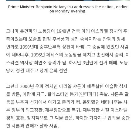
Prime Minister Benjamin Netanyahu addresses the nation, earlier
on Monday evening.
그나마 온건파인 노동당이 1948년 건국 이래
이스라엘
정치의 주
축이었는데 오슬로 협정 후폭풍과 냉전 종식이라는 안팎의 정세
변화로 1990년대 중후반부터 상황이 바뀜. 그 중심에 있었던 사람
이 네타냐후. 1996년 페레스의 노동당을 제치고 총선에서 승리, 이
스라엘 역사상 최연소 총리가 됨. 하지만 3년만에 선거 패배, 노동
당에 정권 내주고 정계 은퇴 선언.
그런데 2000년 우파 정치인 아리엘 샤론이 예루살렘 이슬람 성지
를 방문, 아랍계 자극. 팔레스타인 봉기(인티파다) 촉발. 샤론은 갈
등을 부추겨 선거에서 이기고 총리가 됨. 은퇴했던 네타냐후는 샤
론 정부의 외교장관, 재무장관으로 복귀. 재무장관 시절 이스라엘
경제 호황,
정치적으로
그 덕을 봤음. 하지만 가자지구 압박을 중단
한 샤론과 견해가 달라 사임.