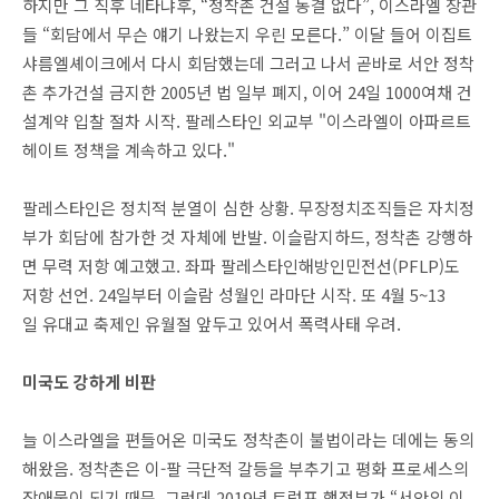
하지만 그 직후 네타냐후, “정착촌 건설 동결 없다”, 이스라엘 장관
들 “회담에서 무슨 얘기 나왔는지 우린 모른다.” 이달 들어 이집트
샤름엘셰이크에서 다시 회담했는데 그러고 나서 곧바로 서안 정착
촌 추가건설 금지한 2005년 법 일부 폐지, 이어 24일 1000여채 건
설계약 입찰 절차 시작. 팔레스타인 외교부 "이스라엘이 아파르트
헤이트 정책을 계속하고 있다."
팔레스타인은 정치적 분열이 심한 상황. 무장정치조직들은 자치정
부가 회담에 참가한 것 자체에 반발. 이슬람지하드, 정착촌 강행하
면 무력 저항 예고했고. 좌파 팔레스타인해방인민전선(PFLP)도
저항 선언. 24일부터 이슬람 성월인 라마단 시작. 또 4월 5~13
일 유대교 축제인 유월절 앞두고 있어서 폭력사태 우려.
미국도 강하게 비판
늘 이스라엘을 편들어온 미국도 정착촌이 불법이라는 데에는 동의
해왔음. 정착촌은 이-팔 극단적 갈등을 부추기고 평화 프로세스의
장애물이 되기 때문. 그런데 2019년 트럼프 행정부가 “서안의 이