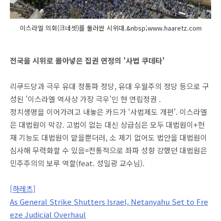
이스라엘 의회(크네셋)를 둘러싼 시위대.&nbsp;www.haaretz.com
전국을 시위로 몰아넣은 집권 연정의 '사법 쿠데타'
리쿠드당과 극우 유대 정통파 정당, 유대 우월주의 정당 등으로 구
성된 '이스라엘 역사상 가장 극우'인 현 연립정권 .
정치생명을 이어가려고 내놓은 카드가 ‘사법제도 개편’. 이스라엘
은 대법원이 막강. 고법이 없는 대신 상급심은 모두 대법원이+헌
재 기능도 대법원이 맡을뿐더러, 소 제기 없어도 법안을 대법원이
심사해 무력화할 수 있음=전통적으로 좌파 성향 강했던 대법원은
민주주의의 보루 역할(feat. 성일광 교수님).
[하레츠]
As General Strike Shutters Israel, Netanyahu Set to Fre
eze Judicial Overhaul