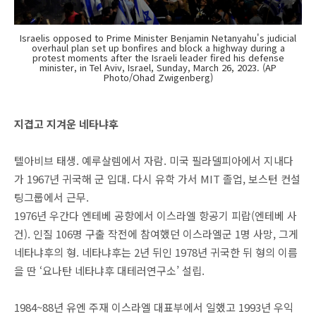
Israelis opposed to Prime Minister Benjamin Netanyahu's judicial
overhaul plan set up bonfires and block a highway during a
protest moments after the Israeli leader fired his defense
minister, in Tel Aviv, Israel, Sunday, March 26, 2023. (AP
Photo/Ohad Zwigenberg)
지겹고 지겨운 네타냐후
텔아비브 태생. 예루살렘에서 자람. 미국 필라델피아에서 지내다
가 1967년 귀국해 군 입대. 다시 유학 가서 MIT 졸업, 보스턴 컨설
팅그룹에서 근무.
1976년 우간다 엔테베 공항에서 이스라엘 항공기 피랍(엔테베 사
건). 인질 106명 구출 작전에 참여했던 이스라엘군 1명 사망, 그게
네타냐후의 형. 네타냐후는 2년 뒤인 1978년 귀국한 뒤 형의 이름
을 딴 ‘요나탄 네타냐후 대테러연구소’ 설립.
1984~88년 유엔 주재 이스라엘 대표부에서 일했고 1993년 우익