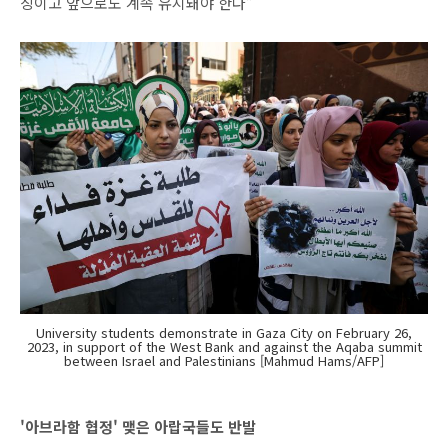
징이고 앞으로도 계속 유지돼야 한다”
University students demonstrate in Gaza City on February 26,
2023, in support of the West Bank and against the Aqaba summit
between Israel and Palestinians [Mahmud Hams/AFP]
'아브라함 협정' 맺은 아랍국들도 반발