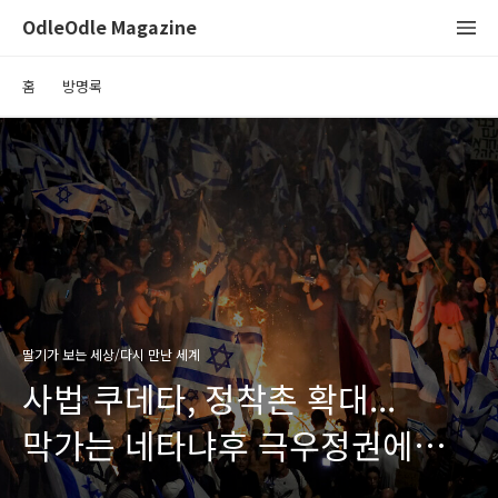
OdleOdle Magazine
홈
방명록
딸기가 보는 세상/다시 만난 세계
사법 쿠데타, 정착촌 확대...
막가는 네타냐후 극우정권에
시끄러운 이스라엘