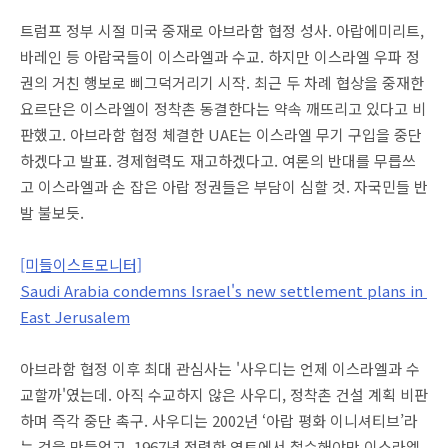
트럼프 정부 시절 미국 중재로 아브라함 협정 성사. 아랍에미리트,
바레인 등 아랍국들이 이스라엘과 수교. 하지만 이스라엘 우파 정
권의 거친 행보로 삐그덕거리기 시작. 최근 두 차례 협상을 중재한
요르단은 이스라엘이 정착촌 동결한다는 약속 깨뜨리고 있다고 비
판했고. 아브라함 협정 체결한 UAE는 이스라엘 무기 구입을 중단
하겠다고 발표. 경제협력도 재고하겠다고. 여론의 반대를 무릅쓰
고 이스라엘과 손 잡은 아랍 정권들은 부담이 심할 것. 자국민들 반
발 불보듯.
[미들이스트모니터]
Saudi Arabia condemns Israel's new settlement plans in
East Jerusalem
아브라함 협정 이후 최대 관심사는 '사우디는 언제 이스라엘과 수
교할까'였는데. 아직 수교하지 않은 사우디, 정착촌 건설 계획 비판
하며 즉각 중단 촉구. 사우디는 2002년 ‘아랍 평화 이니셔티브’라
는 것을 만들었고. 1967년 점령한 영토에서 철수해야만 이스라엘