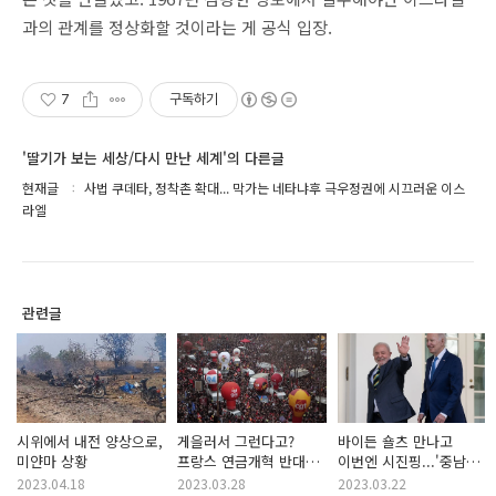
과의 관계를 정상화할 것이라는 게 공식 입장.
7
구독하기
'딸기가 보는 세상/다시 만난 세계'의 다른글
현재글
사법 쿠데타, 정착촌 확대... 막가는 네타냐후 극우정권에 시끄러운 이스
라엘
관련글
시위에서 내전 양상으로,
게을러서 그런다고?
바이든 숄츠 만나고
미얀마 상황
프랑스 연금개혁 반대
이번엔 시진핑...'중남미
시위 거센 이유
맏형' 룰라 숨가쁜 외교
2023.04.18
2023.03.28
2023.03.22