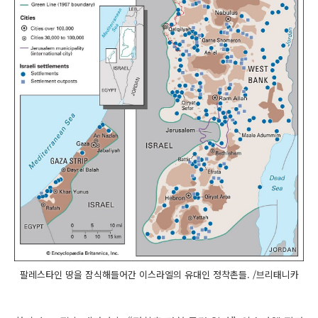
팔레스타인 땅을 잠식해들어간 이스라엘의 유대인 정착촌들. /브리태니카