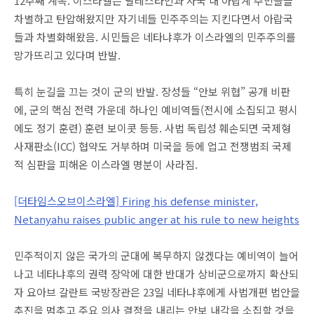
12주째 계속. 이스라엘은 팔레스타인과 자국 내 아랍계 주민들을
차별하고 탄압해왔지만 자기네들 민주주의는 지킨다면서 아랍국
들과 차별화해왔음. 시민들은 네타냐후가 이스라엘의 민주주의를
망가뜨리고 있다며 반발.
특히 눈길을 끄는 것이 군의 반발. 장성들 “안보 위협” 공개 비판
에, 군의 핵심 전력 가운데 하나인 예비역들(전시에 소집되고 평시
에도 정기 훈련) 훈련 보이콧 등등. 사법 독립성 훼손되면 국제형
사재판소(ICC) 협약도 거부하며 미국을 등에 업고 전쟁범죄 국제
적 심판을 피해온 이스라엘 명분이 사라짐.
[더타임스오브이스라엘] Firing his defense minister,
Netanyahu raises public anger at his rule to new heights
민주적이지 않은 국가의 군대에 복무하지 않겠다는 예비역이 늘어
나고 네타냐후의 권력 장악에 대한 반대가 상비군으로까지 확산되
자 요아브 갈란트 국방장관은 23일 네타냐후에게 사법개편 법안을
추진을 멈추고 주요 의사 결정을 내리는 안보 내각을 소집할 것을